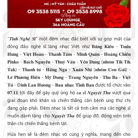
“𝑻𝒊̀𝒏𝒉 𝑵𝒈𝒉𝒆̣̂ 𝑺𝒊̃” một đêm nhạc đặc biệt với sự góp mặt của
đông đảo nghệ sĩ làng nhạc Việt như 𝐁𝐚̆̀𝐧𝐠 𝐊𝐢𝐞̂̀𝐮 - 𝐓𝐮𝐚̂́𝐧
𝐇𝐮̛𝐧𝐠 - 𝐕𝐢𝐞̣̂𝐭 𝐇𝐨𝐚̀𝐧 - 𝐓𝐡𝐚𝐧𝐡 𝐓𝐚̂𝐦 - 𝐌𝐢𝐧𝐡 𝐐𝐮𝐚̂𝐧 - 𝐇𝐨𝐚̀𝐧𝐠 𝐂𝐡𝐢𝐞̂́𝐧
𝐏𝐢𝐧𝐤𝐨 - 𝐁𝐚́𝐜𝐡 𝐍𝐠𝐮𝐲𝐞̂̃𝐧 - 𝐓𝐡𝐮𝐲̀ 𝐕𝐚̂𝐧 - 𝐘𝐞̂́𝐧 𝐃𝐮𝐧𝐠 (𝐧𝐡𝐨́𝐦 𝐓𝐢𝐤 𝐓𝐢𝐤
𝐓𝐚𝐤) - 𝐓𝐡𝐚𝐧𝐡 𝐭𝐮́ - 𝐇𝐚̆̀𝐧𝐠 𝐍𝐠𝐚 - 𝐗𝐮𝐚̂𝐧 𝐍𝐡𝐢̣ (𝐧𝐡𝐨́𝐦 𝐂𝐨𝐧 𝐆𝐚́𝐢) -
𝐋𝐞̂ 𝐏𝐡𝐮̛𝐨̛𝐧𝐠 𝐇𝐢𝐞̂̀𝐧 - 𝐌𝐲̃ 𝐃𝐮𝐧𝐠 - 𝐓𝐫𝐚𝐧𝐠 𝐍𝐠𝐮𝐲𝐞̂̃𝐧 - 𝐓𝐡𝐮 𝐁𝐚 - 𝐕𝐢𝐞̣̂𝐭
𝐓𝐮́ - Đ𝐢𝐧𝐡 𝐋𝐚𝐧 𝐇𝐮̛𝐨̛𝐧𝐠 - 𝐁𝐚𝐧 𝐧𝐡𝐚̣𝐜 𝐓𝐢̀𝐧𝐡 𝐁𝐚̣𝐧 được tổ chức vào
𝟎𝟕.𝟏𝟏 tới đây để gây quỹ ủng hộ 𝒄𝒂 𝒔𝒊̃ 𝑵𝒈𝒖𝒚𝒆̣̂𝒕 𝑻𝒉𝒖 vượt qua
giai đoạn khó khăn và chiến thắng căn bệnh ung thư chị
đang gặp phải. Đêm nhạc là tất cả tình cảm mà các nghệ sĩ
muốn dành tặng cho 𝑵𝒈𝒖𝒚𝒆̣̂𝒕 𝑻𝒉𝒖 để giúp đỡ, động viên tinh
thần chị chiến thắng bệnh tật.
Hứa hẹn sẽ là đêm nhạc vô cùng ý nghĩa, mang đến cho