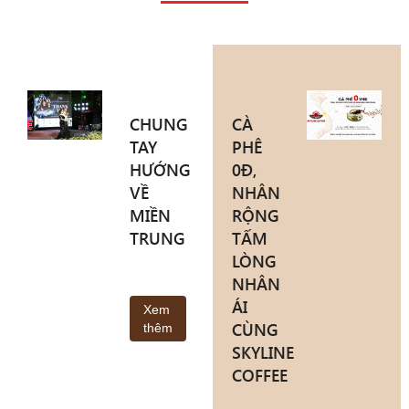
CHUNG
CÀ
TAY
PHÊ
HƯỚNG
0Đ,
VỀ
NHÂN
MIỀN
RỘNG
TRUNG
TẤM
LÒNG
NHÂN
ÁI
Xem
CÙNG
thêm
SKYLINE
COFFEE