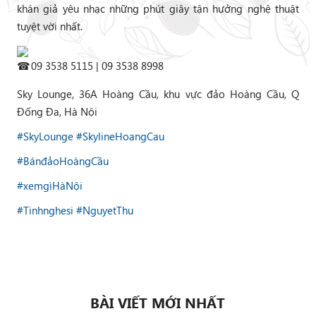
khán giả yêu nhạc những phút giây tận hưởng nghệ thuật
tuyệt vời nhất.
09 3538 5115 | 09 3538 8998
Sky Lounge, 36A Hoàng Cầu, khu vực đảo Hoàng Cầu, Q
Đống Đa, Hà Nội
#SkyLounge
#SkylineHoangCau
#BánđảoHoàngCầu
#xemgìHàNội
#Tinhnghesi
#NguyetThu
BÀI VIẾT MỚI NHẤT