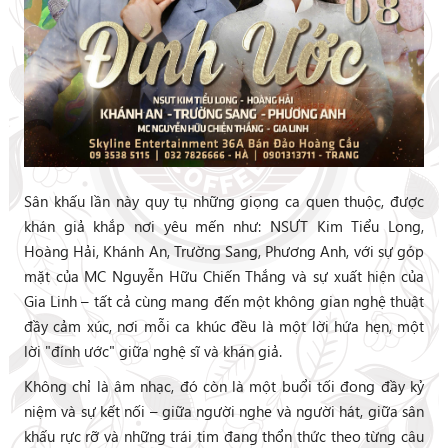
Sân khấu lần này quy tụ những giọng ca quen thuộc, được
khán giả khắp nơi yêu mến như: NSƯT Kim Tiểu Long,
Hoàng Hải, Khánh An, Trường Sang, Phương Anh, với sự góp
mặt của MC Nguyễn Hữu Chiến Thắng và sự xuất hiện của
Gia Linh – tất cả cùng mang đến một không gian nghệ thuật
đầy cảm xúc, nơi mỗi ca khúc đều là một lời hứa hẹn, một
lời "đính ước" giữa nghệ sĩ và khán giả.
Không chỉ là âm nhạc, đó còn là một buổi tối đong đầy kỷ
niệm và sự kết nối – giữa người nghe và người hát, giữa sân
khấu rực rỡ và những trái tim đang thổn thức theo từng câu