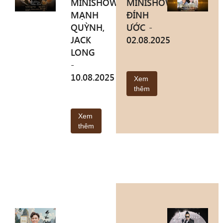
MINISHOW
MINISHOW
MẠNH
ĐÍNH
QUỲNH,
ƯỚC -
JACK
02.08.2025
LONG
-
10.08.2025
Xem
thêm
Xem
thêm